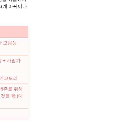
 크게 바뀌어나
한 모범생
 + 사업가
히키코모리
 생존을 위해
 것을 함 (대